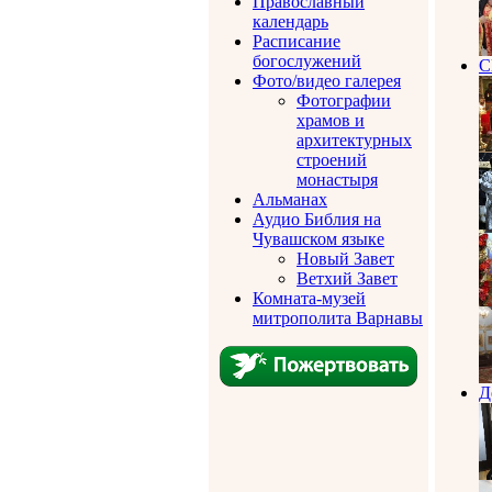
Православный
календарь
Расписание
богослужений
С
Фото/видео галерея
Фотографии
храмов и
архитектурных
строений
монастыря
Альманах
Аудио Библия на
Чувашском языке
Новый Завет
Ветхий Завет
Комната-музей
митрополита Варнавы
Д