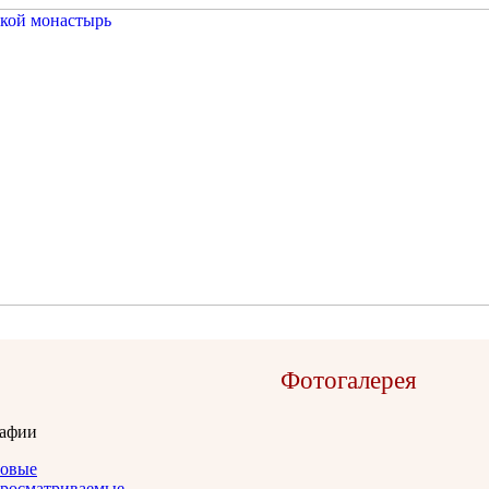
Фотогалерея
афии
овые
росматриваемые