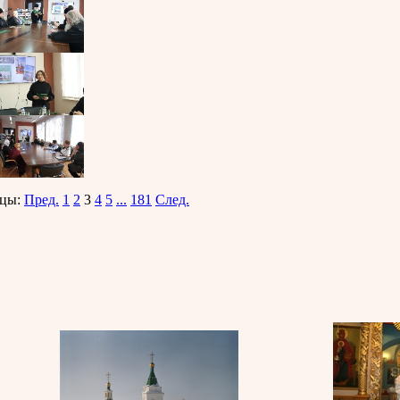
цы:
Пред.
1
2
3
4
5
...
181
След.