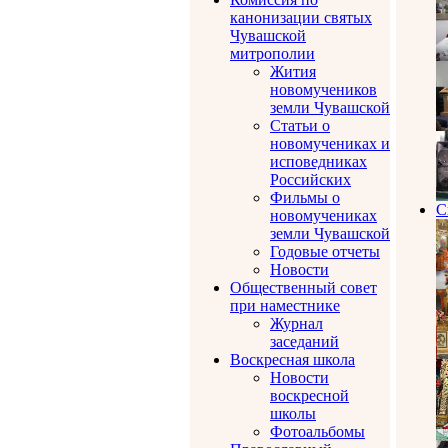
канонизации святых
Чувашской
митрополии
Жития
новомучеников
земли Чувашской
Статьи о
новомучениках и
исповедниках
Российских
Фильмы о
С
новомучениках
земли Чувашской
Годовые отчеты
Новости
Общественный совет
при наместнике
Журнал
заседаний
Воскресная школа
Новости
воскресной
школы
Фотоальбомы