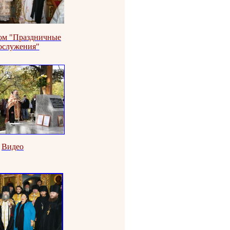
ом "Праздничные
ослужения"
Видео