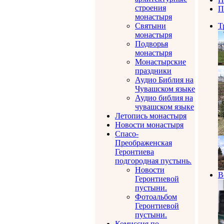
строения
П
монастыря
Святыни
Т
монастыря
Подворья
монастыря
Монастырские
праздники
Аудио Библия на
Чувашском языке
Аудио библия на
чувашском языке
Летопись монастыря
Новости монастыря
Спасо-
Преображенская
Геронтиева
подгородная пустынь.
Новости
В
Геронтиевой
пустыни.
Фотоальбом
Геронтиевой
пустыни.
Комиссия по