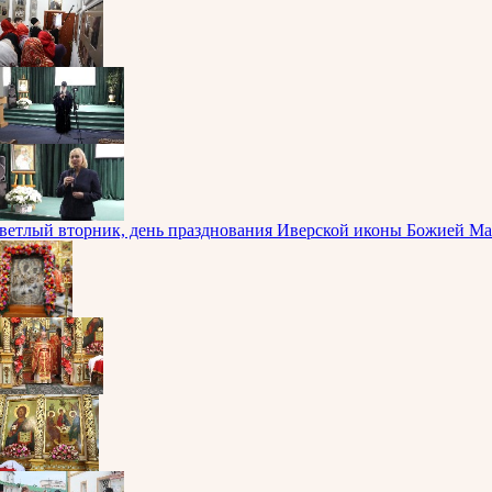
ветлый вторник, день празднования Иверской иконы Божией Ма