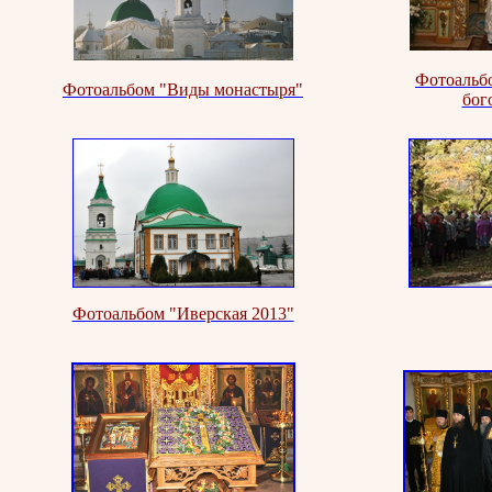
Фотоальб
Фотоальбом "Виды монастыря"
бог
Фотоальбом "Иверская 2013"