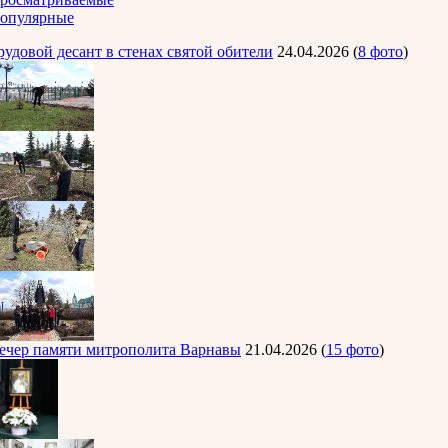
опулярные
рудовой десант в стенах святой обители
24.04.2026
(
8 фото
)
ечер памяти митрополита Варнавы
21.04.2026
(
15 фото
)