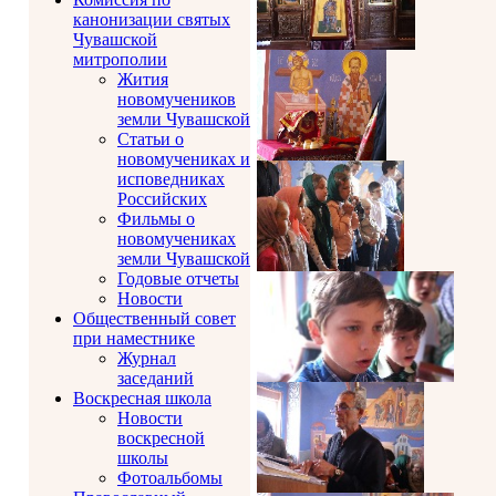
канонизации святых
Чувашской
митрополии
Жития
новомучеников
земли Чувашской
Статьи о
новомучениках и
исповедниках
Российских
Фильмы о
новомучениках
земли Чувашской
Годовые отчеты
Новости
Общественный совет
при наместнике
Журнал
заседаний
Воскресная школа
Новости
воскресной
школы
Фотоальбомы