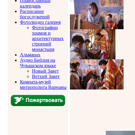
Православный
календарь
Расписание
богослужений
Фото/видео галерея
Фотографии
храмов и
архитектурных
строений
монастыря
Альманах
Аудио Библия на
Чувашском языке
Новый Завет
Ветхий Завет
Комната-музей
митрополита Варнавы