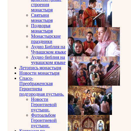
строения
монастыря
Святыни
монастыря
Подворья
монастыря
Монастырские
праздники
Аудио Библия на
Чувашском языке
Аудио библия на
чувашском языке
Летопись монастыря
Новости монастыря
Спасо-
Преображенская
Геронтиева
подгородная пустынь.
Новости
Геронтиевой
пустыни.
Фотоальбом
Геронтиевой
пустыни.
Комиссия по