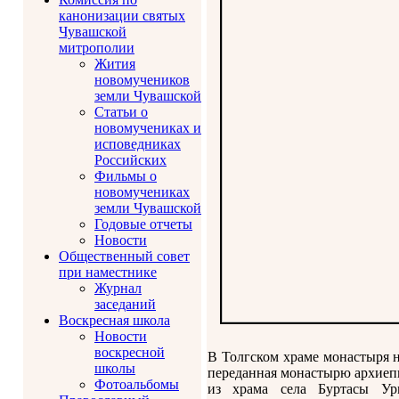
канонизации святых
Чувашской
митрополии
Жития
новомучеников
земли Чувашской
Статьи о
новомучениках и
исповедниках
Российских
Фильмы о
новомучениках
земли Чувашской
Годовые отчеты
Новости
Общественный совет
при наместнике
Журнал
заседаний
Воскресная школа
Новости
воскресной
В Толгском храме монастыря н
школы
переданная монастырю архиепи
Фотоальбомы
из храма села Буртасы Ур