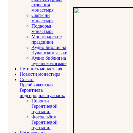
строения
монастыря
Святыни
монастыря
Подворья
монастыря
Монастырские
праздники
Аудио Библия на
Чувашском языке
Аудио библия на
чувашском языке
Летопись монастыря
Новости монастыря
Спасо-
Преображенская
Геронтиева
подгородная пустынь.
Новости
Геронтиевой
пустыни.
Фотоальбом
Геронтиевой
пустыни.
Комиссия по