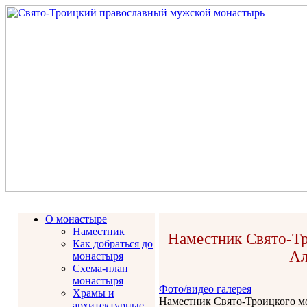
О монастыре
Наместник
Наместник Свято-Тр
Как добраться до
Ал
монастыря
Схема-план
монастыря
Фото/видео галерея
Храмы и
Наместник Свято-Троицкого мо
архитектурные