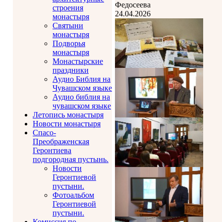
Федосеева
строения
24.04.2026
монастыря
Святыни
монастыря
Подворья
монастыря
Монастырские
праздники
Аудио Библия на
Чувашском языке
Аудио библия на
чувашском языке
Летопись монастыря
Новости монастыря
Спасо-
Преображенская
Геронтиева
подгородная пустынь.
Новости
Геронтиевой
пустыни.
Фотоальбом
Геронтиевой
пустыни.
Комиссия по