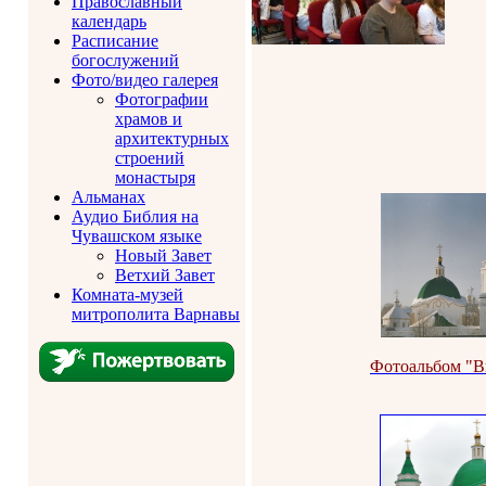
Православный
календарь
Расписание
богослужений
Фото/видео галерея
Фотографии
храмов и
архитектурных
строений
монастыря
Альманах
Аудио Библия на
Чувашском языке
Новый Завет
Ветхий Завет
Комната-музей
митрополита Варнавы
Фотоальбом "В