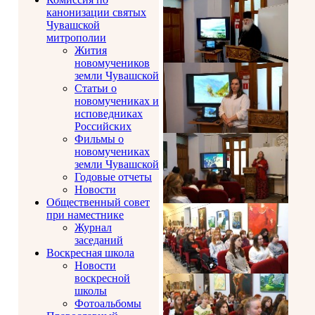
канонизации святых
Чувашской
митрополии
Жития
новомучеников
земли Чувашской
Статьи о
новомучениках и
исповедниках
Российских
Фильмы о
новомучениках
земли Чувашской
Годовые отчеты
Новости
Общественный совет
при наместнике
Журнал
заседаний
Воскресная школа
Новости
воскресной
школы
Фотоальбомы