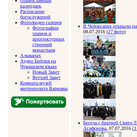
Православный
календарь
Расписание
богослужений
Фото/видео галерея
В Чебоксарах открыли п
Фотографии
08.07.2016
(
27 фото
)
храмов и
архитектурных
строений
монастыря
Альманах
Аудио Библия на
Чувашском языке
Новый Завет
Ветхий Завет
Комната-музей
митрополита Варнавы
Беседа с братией Свято-
Агафонова.
07.07.2016
(
3