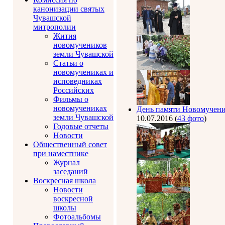
канонизации святых
Чувашской
митрополии
Жития
новомучеников
земли Чувашской
Статьи о
новомучениках и
исповедниках
Российских
Фильмы о
новомучениках
День памяти Новомучени
земли Чувашской
10.07.2016
(
43 фото
)
Годовые отчеты
Новости
Общественный совет
при наместнике
Журнал
заседаний
Воскресная школа
Новости
воскресной
школы
Фотоальбомы