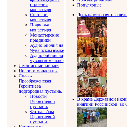
строения
Популярные
монастыря
Святыни
День памяти святого вел
монастыря
Подворья
монастыря
Монастырские
праздники
Аудио Библия на
Чувашском языке
Аудио библия на
чувашском языке
Летопись монастыря
Новости монастыря
Спасо-
Преображенская
Геронтиева
подгородная пустынь.
Новости
В храме Державной иконы
Геронтиевой
княгини Российской, во
пустыни.
Фотоальбом
Геронтиевой
пустыни.
Комиссия по