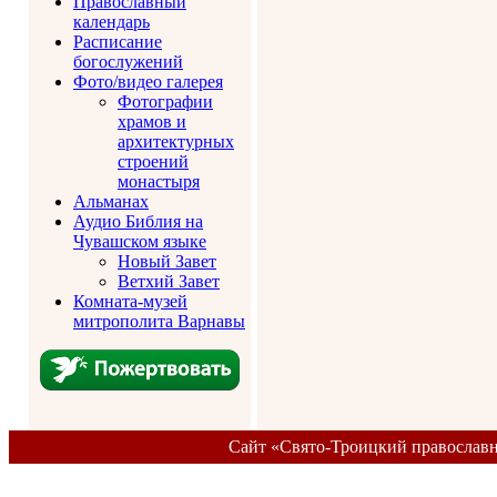
Православный
календарь
Расписание
богослужений
Фото/видео галерея
Фотографии
храмов и
архитектурных
строений
монастыря
Альманах
Аудио Библия на
Чувашском языке
Новый Завет
Ветхий Завет
Комната-музей
митрополита Варнавы
Сайт «Свято-Троицкий православ