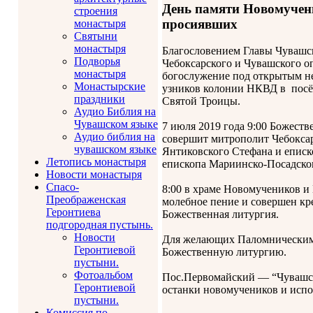
День памяти Новомучени
строения
просиявших
монастыря
Святыни
монастыря
Благословением Главы Чувашс
Подворья
Чебоксарского и Чувашского о
монастыря
богослужение под открытым не
Монастырские
узников колонии НКВД в посёл
праздники
Святой Троицы.
Аудио Библия на
Чувашском языке
7 июля 2019 года 9:00 Божест
Аудио библия на
совершит митрополит Чебокса
чувашском языке
Янтиковского Стефана и еписк
Летопись монастыря
епископа Мариинско-Посадског
Новости монастыря
Спасо-
8:00 в храме Новомучеников и
Преображенская
молебное пение и совершен кр
Геронтиева
Божественная литургия.
подгородная пустынь.
Новости
Для желающих Паломническим о
Геронтиевой
Божественную литургию.
пустыни.
Фотоальбом
Пос.Первомайский — “Чувашское
Геронтиевой
останки новомучеников и исп
пустыни.
Комиссия по