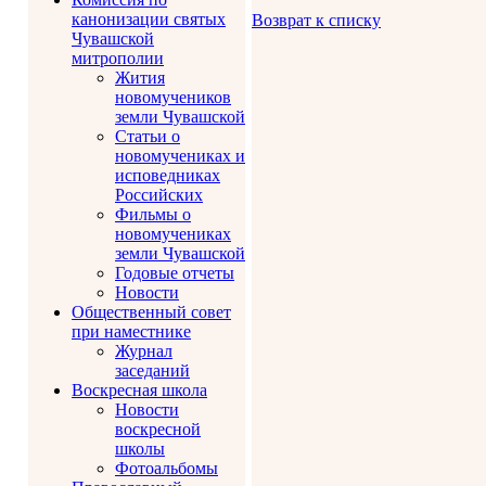
канонизации святых
Возврат к списку
Чувашской
митрополии
Жития
новомучеников
земли Чувашской
Статьи о
новомучениках и
исповедниках
Российских
Фильмы о
новомучениках
земли Чувашской
Годовые отчеты
Новости
Общественный совет
при наместнике
Журнал
заседаний
Воскресная школа
Новости
воскресной
школы
Фотоальбомы