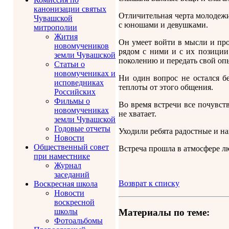
канонизации святых
Отличительная черта молодеж
Чувашской
с юношами и девушками.
митрополии
Жития
Он умеет войти в мысли и про
новомучеников
рядом с ними и с их позиции
земли Чувашской
поколению и передать свой оп
Статьи о
новомучениках и
Ни один вопрос не остался б
исповедниках
теплоты от этого общения.
Российских
Фильмы о
Во время встречи все почувств
новомучениках
не хватает.
земли Чувашской
Годовые отчеты
Уходили ребята радостные и 
Новости
Общественный совет
Встреча прошла в атмосфере л
при наместнике
Журнал
заседаний
Возврат к списку
Воскресная школа
Новости
воскресной
школы
Материалы по теме:
Фотоальбомы