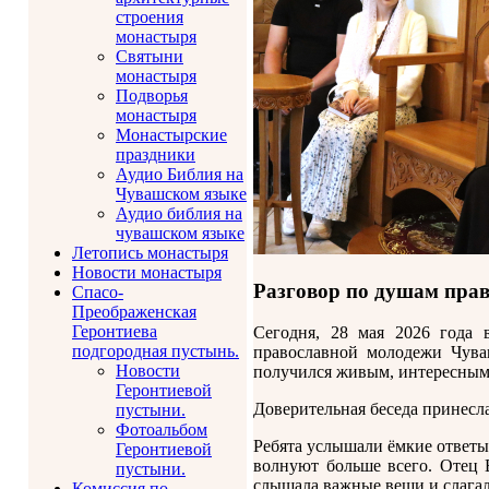
строения
монастыря
Святыни
монастыря
Подворья
монастыря
Монастырские
праздники
Аудио Библия на
Чувашском языке
Аудио библия на
чувашском языке
Летопись монастыря
Новости монастыря
Разговор по душам пра
Спасо-
Преображенская
Геронтиева
Сегодня, 28 мая 2026 года 
подгородная пустынь.
православной молодежи Чува
Новости
получился живым, интересным
Геронтиевой
Доверительная беседа принесл
пустыни.
Фотоальбом
Ребята услышали ёмкие ответы
Геронтиевой
волнуют больше всего. Отец
пустыни.
слышала важные вещи и слагала
Комиссия по