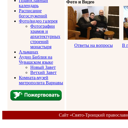
Православный
Фото и Видео
календарь
Расписание
богослужений
Фото/видео галерея
Фотографии
храмов и
архитектурных
строений
Ответы на вопросы
В 
монастыря
Альманах
Аудио Библия на
Чувашском языке
Новый Завет
Ветхий Завет
Комната-музей
митрополита Варнавы
Сайт «Свято-Троицкий православ